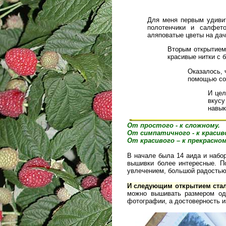
Для меня первым удиви
полотенчики и салфет
аляповатые цветы на дач
Вторым открытием
красивые нитки с 
Оказалось, 
помощью со
И цел
вкусу
навык
От простого - к сложному.
От симпатичного - к красив
От красивого – к прекрасном
В начале была 14 аида и набо
вышивки более интересные. П
увлечением, большой радостью
И следующим открытием стал
можно вышивать размером од
фотографии, а достоверность и