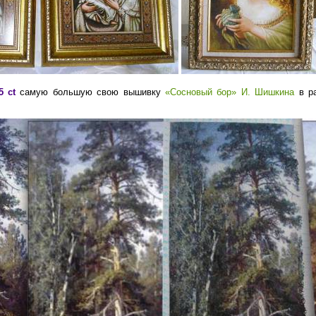
5 ct
самую большую свою вышивку
«Сосновый бор» И. Шишкина
в ра