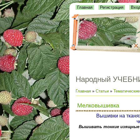
Главная
Регистрация
Вхо
Народный УЧЕБН
Главная
»
Статьи
»
Тематические
Мелковышивка
Вышивки на тканях
ч
Вышивать тонкие изящные 