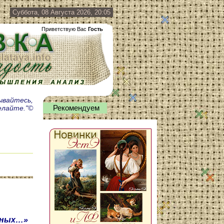
Суббота, 08 Августа 2026, 20:05
Приветствую Вас
Гость
мывайтесь,
делайте."©
Рекомендуем
дных…»