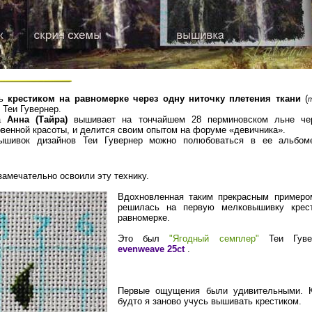
ть
крестиком на равномерке через одну ниточку плетения ткани
(
е Теи Гувернер.
ца
Анна (Тайра)
вышивает на тончайшем 28 перминовском льне че
венной красоты, и делится своим опытом на форуме «девичника».
ышивок дизайнов Теи Гувернер можно полюбоваться в ее альбом
замечательно освоили эту технику.
Вдохновленная таким прекрасным примеро
решилась на первую мелковышивку крес
равномерке.
Это был
"Ягодный семплер"
Теи Гуве
evenweave 25ct
.
Первые ощущения были удивительными. К
будто я заново учусь вышивать крестиком.