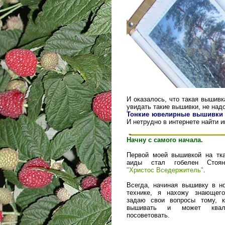
И оказалось, что такая вышивк
увидать такие вышивки, не над
Тонкие ювелирные вышивки 
И нетрудно в интернете найти 
Начну с самого начала.
Первой моей вышивкой на тк
аиды стал гобелен Стоян
"Христос Вседержитель"
.
Всегда, начиная вышивку в н
технике, я нахожу знающего
задаю свои вопросы тому, к
вышивать и может квали
посоветовать.