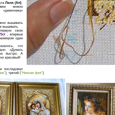
ала
Лиля (Art)
.
ивки можно
девичника»
ужно вышивать
е вышивать.
первую свою
5ct
, впервые
размером один
залось, что
дно. «Думать
но быстро. А
но красивый!
и последовал
ние"
), третий (
"Нежная фея"
).