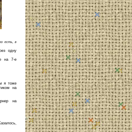
то есть, в
рез одну
е на 7-е
м я тоже
тиком на
рнер на
азалось,