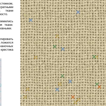
стежком,
уратными
а ткани
росто.
емились
я ткани.
ровными.
ировать
 ложился
наночных
 крестика