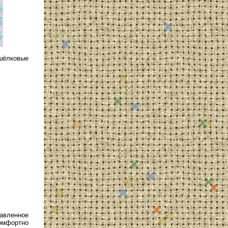
 шёлковые
равленное
омфортно