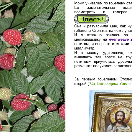
Моим учителем по гобелену ст
Ее замечательные выш
посмотреть в галерее «
Она и разъяснила мне, как н
гобелены Стоянки, на чём лучш
И я отважно взялась за 
мелковышивку на
evenweave 2
петитом, и впервые стежками 
миллиметр.
И к моему удивлению, ока
вышивать так вовсе не тру
петитом» приучилась доволь
результат получался великолеп
За первым гобеленом Стоянк
второй (
"Св. Богородица Умиле