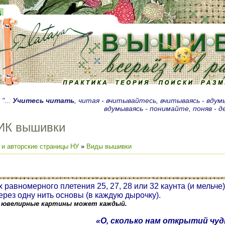
д
"...
Учитесь читать
, читая - вчитывайтесь, вчитываясь - вду
вдумываясь - понимайте, поняв - 
ИК вышивки
 и авторские страницы НУ
»
Виды вышивки
 равномерного плетения 25, 27, 28 или 32 каунта (и мельче)
ерез одну нить основы (в каждую дырочку).
ювелирные картины может каждый.
«О, сколько нам открытий чу