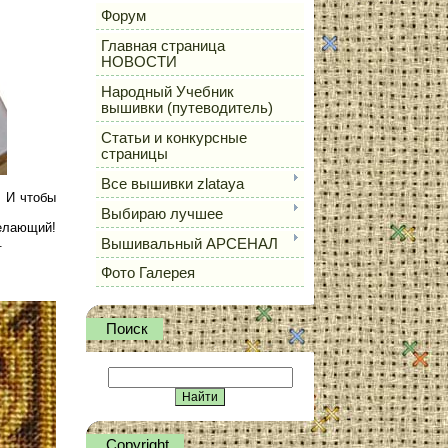
Форум
Главная страница
НОВОСТИ
Народный Учебник
вышивки (путеводитель)
Статьи и конкурсные
страницы
Все вышивки zlataya
. И чтобы
Выбираю лучшее
елающий!
.
Вышивальный АРСЕНАЛ
Фото Галерея
Поиск
Сopyright