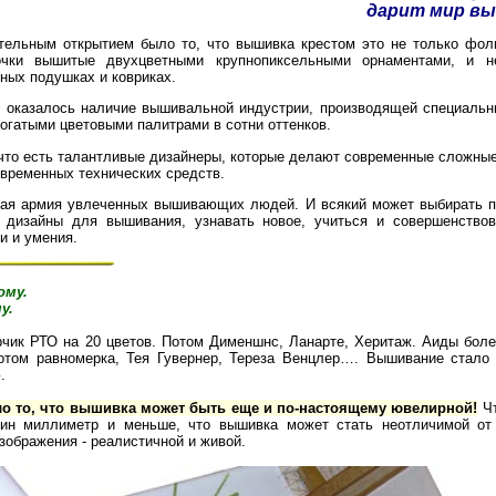
дарит мир вы
тельным открытием было то, что вышивка крестом это не только фол
очки вышитые двухцветными крупнопиксельными орнаментами, и н
ных подушках и ковриках.
 оказалось наличие вышивальной индустрии, производящей специальн
богатыми цветовыми палитрами в сотни оттенков.
что есть талантливые дизайнеры, которые делают современные сложны
временных технических средств.
ая армия увлеченных вышивающих людей. И всякий может выбирать п
 дизайны для вышивания, узнавать новое, учиться и совершенствов
и и умения.
ому.
у.
рчик РТО на 20 цветов. Потом Дименшнс, Ланарте, Херитаж. Аиды боле
отом равномерка, Тея Гувернер, Тереза Венцлер…. Вышивание стало
.
о то, что вышивка может быть еще и по-настоящему ювелирной!
Чт
ин миллиметр и меньше, что вышивка может стать неотличимой от 
зображения - реалистичной и живой.