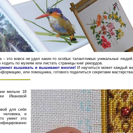
а – это вовсе не удел каких-то особых талантливых уникальных людей
о ходить по музеям или листать страницы книг рекордов.
умеют вышивать и вышивают многие!
И научиться может каждый ж
информацию, или помощника, готового поделиться секретами мастерства
ани мельче 18
ки Ивановой
овой для себя
 человека, и
то умеет это
фицированно