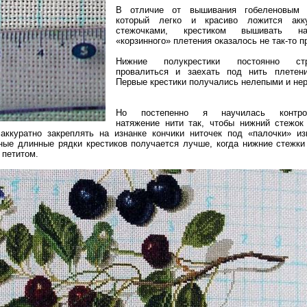
В отличие от вышивания гобеленовым 
который легко и красиво ложится акк
стежочками, крестиком вышивать н
«корзинного» плетения оказалось не так-то п
Нижние полукрестики постоянно стр
провалиться и заехать под нить плетени
Первые крестики получались нелепыми и не
Но постепенно я научилась контрол
натяжение нити так, чтобы нижний стежок
аккуратно закреплять на изнанке кончики ниточек под «палочки» из
ные длинные рядки крестиков получается лучше, когда нижние стежки
 петитом.