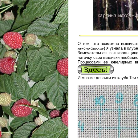
О том, что возможно вышива
) я узнала в клуб
каждую дырочку
Замечательная вышивальщи
ниточку свои вышивки необыкно
Процессами ее ювелирных в
И многие девочки из клуба Теи 