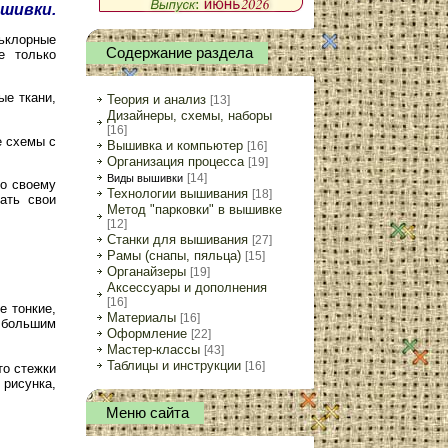
шивки.
ьклорные
Содержание раздела
е только
ые ткани,
Теория и анализ
[13]
Дизайнеры, схемы, наборы
[16]
е схемы с
Вышивка и компьютер
[16]
Организация процесса
[19]
[14]
Виды вышивки
о своему
Технологии вышивания
[18]
ать свои
Метод "парковки" в вышивке
[12]
Станки для вышивания
[27]
Рамы (снапы, пяльца)
[15]
Органайзеры
[19]
Аксессуары и дополнения
[16]
е тонкие,
Материалы
[16]
 большим
Оформление
[22]
Мастер-классы
[43]
Таблицы и инструкции
[16]
о стежки
рисунка,
Меню сайта