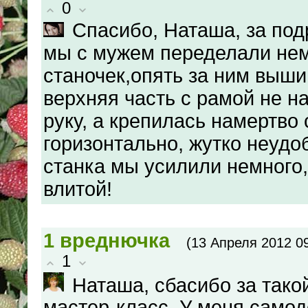
0
Спасибо, Наташа, за под
мы с мужем переделали не
станочек,опять за ним выши
верхняя часть с рамой не н
руку, а крепилась намертво 
горизонтально, жутко неудо
станка мы усилили немного,
влитой!
1
вреднючка
(13 Апреля 2012 09
1
Наташа, сбасибо за так
мастер-класс. У меня само