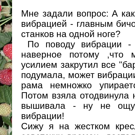
Мне задали вопрос: А как
вибрацией - главным бич
станков на одной ноге?
По поводу вибрации - 
наверное потому ,что 
усилием закрутил все "б
подумала, может вибрации
рама немножко упирает
Потом взяла отодвинула 
вышивала - ну не ощу
вибрации!
Сижу я на жестком кре