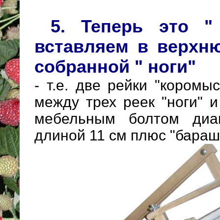
5. Теперь это "
вставляем в верхн
собранной " ноги"
- т.е. две рейки "коромы
между трех реек "ноги" 
мебельным болтом д
длиной 11 см плюс "бараш