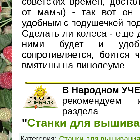
советских времен, доста
от мамы) - так вот он
удобным с подушечкой под
Сделать ли колеса - еще 
ними будет и удоб
сопротивляется, боится 
вмятины на линолеуме.
В Народном УЧ
рекомендуем и
раздела
"
Станки для вышив
Категория
:
Станки для вышивани