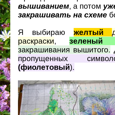
вышиванием
, а потом
уж
закрашивать на схеме
б
Я выбираю
желтый
раскраски
,
зелены
закрашивания вышитого.
пропущенных си
(фиолетовый
).