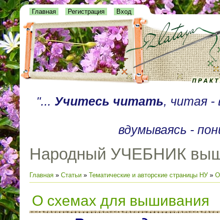
Главная
Регистрация
Вход
"...
Учитесь читать
, читая 
вдумываясь - пон
Народный УЧЕБНИК выш
Главная
»
Статьи
»
Тематические и авторские страницы НУ
»
О
О схемах для вышивания