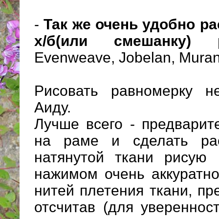
-
Так же очень удобно р
х/б(или смешанку)
Evenweave, Jobelan, Murano
Рисовать равномерку н
Аиду.
Лучше всего - предварит
на раме и сделать рас
натянутой ткани рисую
нажимом очень аккуратн
нитей плетения ткани, п
отсчитав (для увереннос