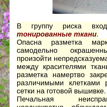
В группу риска вх
тонированные ткани
.
Опасна разметка мар
самодельно окрашен
произойти непредсказуем
между красителями ткан
разметка намертво закр
различимыми клетками р
сетки на готовой вышивке.
Печальная неиспра