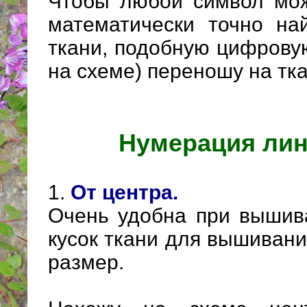
Чтобы любой символ мо
математически точно на
ткани, подобную цифровую
на схеме) переношу на тка
Нумерация лин
1.
От центра.
Очень удобна при вышива
кусок ткани для вышиван
размер.