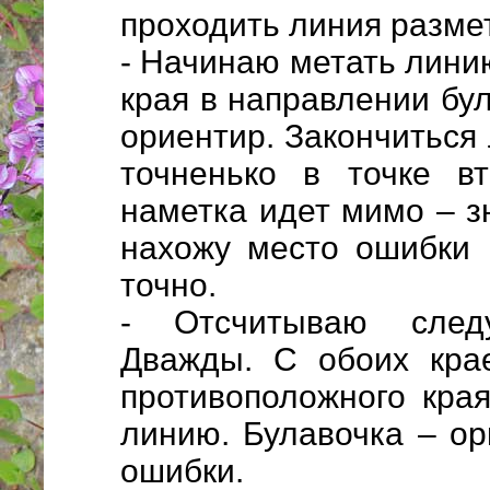
проходить линия размет
- Начинаю метать лини
края в направлении бул
ориентир. Закончиться
точненько в точке в
наметка идет мимо – зн
нахожу место ошибки
точно.
- Отсчитываю след
Дважды. С обоих кра
противоположного кр
линию. Булавочка – ор
ошибки.