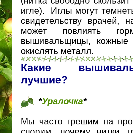
(нитка свободно скользит
игле). Иглы могут темнет
свидетельству врачей, н
может повлиять гор
вышивальщицы, кожные 
окислять металл.
Какие вышива
лучшие?
*
Уралочка
*
Мы часто грешим на прои
спорим, почему нитки т