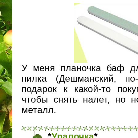
У меня планочка баф дл
пилка (Дешманский, по
подарок к какой-то покуп
чтобы снять налет, но н
металл.
*
Уралочка
*