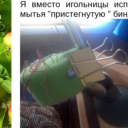
Я вместо игольницы исп
мытья "пристегнутую " би