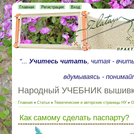
Главная
Регистрация
Вход
"...
Учитесь читать
, читая - вчи
вдумываясь - понимайт
Народный УЧЕБНИК вышив
Главная
»
Статьи
»
Тематические и авторские страницы НУ
»
О
Как самому сделать паспарту?