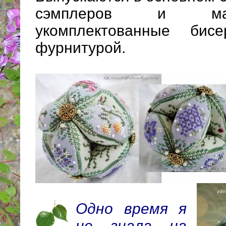
сэмплеров и ма
укомплектованные бис
фурнитурой.
Одно время я
не знала на