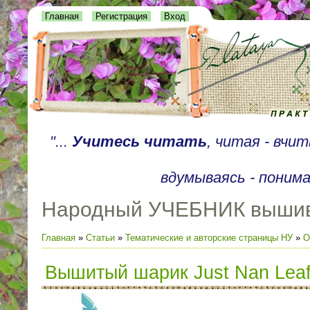
Главная
Регистрация
Вход
"...
Учитесь читать
, читая - вчи
вдумываясь - понима
Народный УЧЕБНИК выши
Главная
»
Статьи
»
Тематические и авторские страницы НУ
»
О
Вышитый шарик Just Nan Leaf