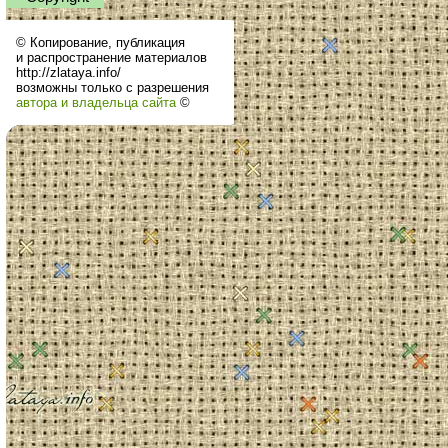
© Копирование, публикация
и распространение материалов
http://zlataya.info/
возможны только с разрешения
автора и владельца сайта
©