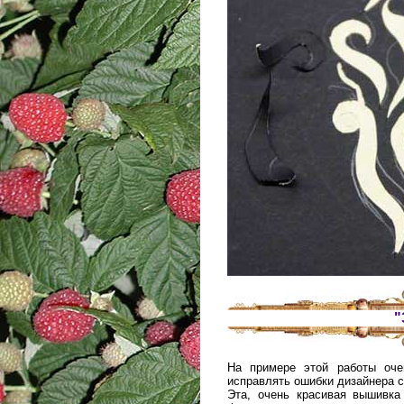
"
На примере этой работы оче
исправлять ошибки дизайнера 
Эта, очень красивая вышивка