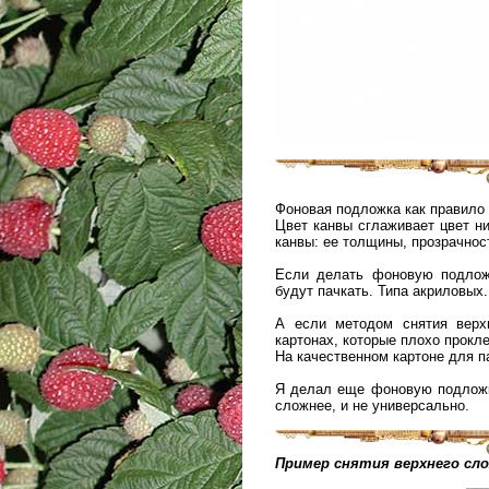
Фоновая подложка как правило н
Цвет канвы сглаживает цвет н
канвы: ее толщины, прозрачност
Если делать фоновую подложк
будут пачкать. Типа акриловых.
А если методом снятия верх
картонах, которые плохо прокле
На качественном картоне для п
Я делал еще фоновую подложк
сложнее, и не универсально.
Пример снятия верхнего сл