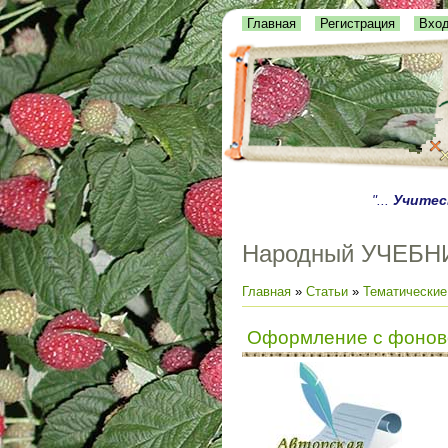
Главная
Регистрация
Вхо
"...
Учитес
Народный УЧЕБН
Главная
»
Статьи
»
Тематические
Оформление с фонов