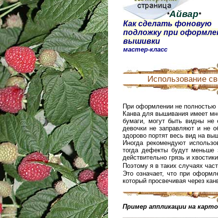
Айвар
*
*
Как сделать фоновую
подложку при оформле
вышивки
мастер-класс
Использование св
При оформлении не полностью 
Канва для вышивания имеет мн
бумаги, могут быть видны не о
девочки не заправляют и не о
здорово портят весь вид на вы
Иногда рекомендуют использо
тогда дефекты будут меньше з
действительно грязь и хвостик
Поэтому я в таких случаях час
Это означает, что при оформ
который просвечивая через кан
Пример аппликации на карто