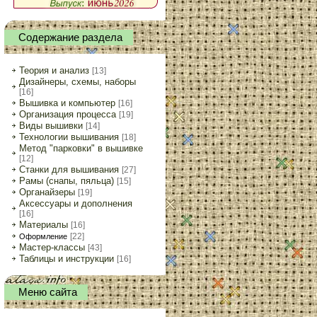
Содержание раздела
Теория и анализ
[13]
Дизайнеры, схемы, наборы
[16]
Вышивка и компьютер
[16]
Организация процесса
[19]
Виды вышивки
[14]
Технологии вышивания
[18]
Метод "парковки" в вышивке
[12]
Станки для вышивания
[27]
Рамы (снапы, пяльца)
[15]
Органайзеры
[19]
Аксессуары и дополнения
[16]
Материалы
[16]
[22]
Оформление
Мастер-классы
[43]
Таблицы и инструкции
[16]
Меню сайта