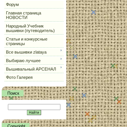
Форум
Главная страница
НОВОСТИ
Народный Учебник
вышивки (путеводитель)
Статьи и конкурсные
страницы
Все вышивки zlataya
Выбираю лучшее
Вышивальный АРСЕНАЛ
Фото Галерея
Поиск
Сopyright