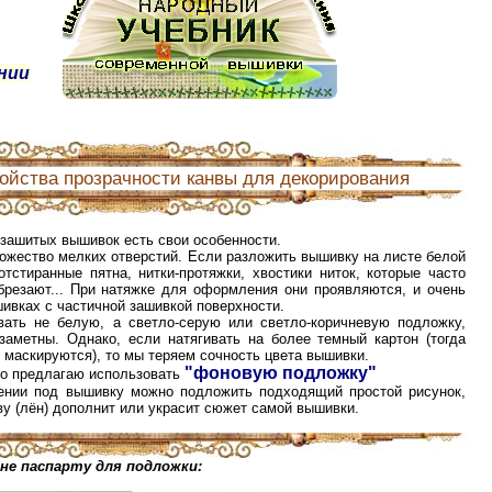
нии
ойства прозрачности канвы для декорирования
зашитых вышивок есть свои особенности.
ожество мелких отверстий. Если разложить вышивку на листе белой
тстиранные пятна, нитки-протяжки, хвостики ниток, которые часто
брезают... При натяжке для оформления они проявляются, и очень
шивках с частичной зашивкой поверхности.
вать не белую, а светло-серую или светло-коричневую подложку,
аметны. Однако, если натягивать на более темный картон (тогда
и маскируются), то мы теряем сочность цвета вышивки.
"фоновую подложку"
то предлагаю использовать
лении под вышивку можно подложить подходящий простой рисунок,
ву (лён) дополнит или украсит сюжет самой вышивки.
не паспарту для подложки: