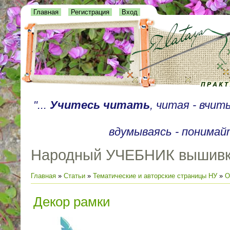
Главная
Регистрация
Вход
"...
Учитесь читать
, читая - вчи
вдумываясь - понимайт
Народный УЧЕБНИК вышив
Главная
»
Статьи
»
Тематические и авторские страницы НУ
»
О
Декор рамки