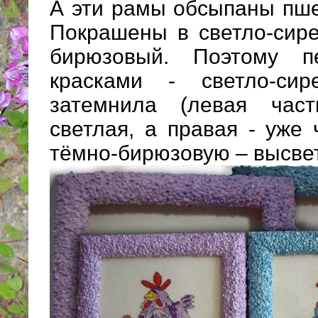
А эти рамы обсыпаны пше
Покрашены в светло-сир
бирюзовый. Поэтому п
красками - светло-сир
затемнила (левая час
светлая, а правая - уже 
тёмно-бирюзовую – высве