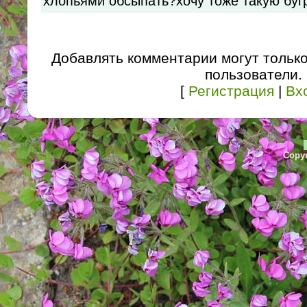
хлопьями обсыпать?хочу тоже такую буг
Добавлять комментарии могут тольк
пользователи.
[
Регистрация
|
Вх
Copyr