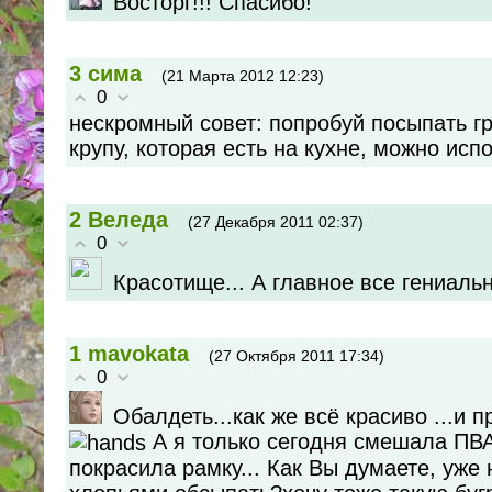
Восторг!!! Спасибо!
3
сима
(21 Марта 2012 12:23)
0
нескромный совет: попробуй посыпать г
крупу, которая есть на кухне, можно исп
2
Веледа
(27 Декабря 2011 02:37)
0
Красотище... А главное все гениально
1
mavokata
(27 Октября 2011 17:34)
0
Обалдеть...как же всё красиво ...и п
А я только сегодня смешала ПВА
покрасила рамку... Как Вы думаете, уже