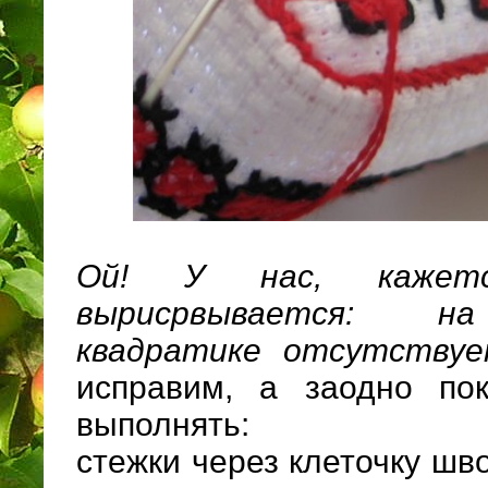
Ой! У нас, кажетс
вырисрвывается: н
квадратике отсутству
исправим, а заодно пок
выполнять:
стежки через клеточку шво