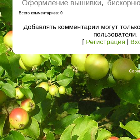
Оформление вышивки
,
бискорн
Всего комментариев
:
0
Добавлять комментарии могут тольк
пользователи.
[
Регистрация
|
Вх
Copyr