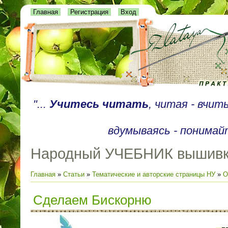
Главная
Регистрация
Вход
"...
Учитесь читать
, читая - вчи
вдумываясь - понимайт
Народный УЧЕБНИК вышив
Главная
»
Статьи
»
Тематические и авторские страницы НУ
»
О
Сделаем Бискорню