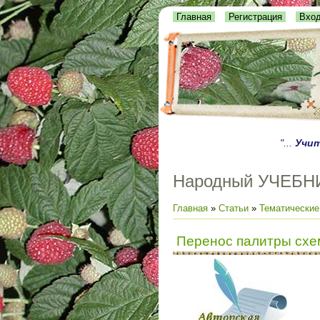
Главная
Регистрация
Вхо
"...
Учит
Народный УЧЕБН
Главная
»
Статьи
»
Тематические
Перенос палитры схем