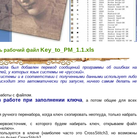
Key_to_PM_1.1.xls
ь рабочий файл
айла был добавлен перевод сообщений программы об ошибках на
ей, у которых язык системы не «русский».
системы и в соответствии с полученными данными использует либо
оисходит это автоматически при запуске, ничего самим делать не
работы с файлом.
в работе при заполнении ключа
, а потом общее для всех
 ручного перенабора, когда ключ скопировать неоткуда, только набрать
рвоисточник, с которого будем набирать ключ, открываем файл
 «ключ».
ользуется в ключе (наиболее часто это CrossStitch3, но возможны
то будет CrossStitch2.