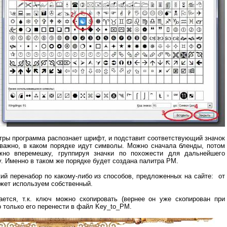
ры программа распознает шрифт, и подставит соответствующий значок
важно, в каком порядке идут символы. Можно сначала бленды, потом
жно вперемешку, группируя значки по похожести для дальнейшего
у. Именно в таком же порядке будет создана палитра PM.
й перенабор по какому-либо из способов, предложенных на сайте: от
жет используем собственный.
ается, т.к. ключ можно скопировать (вернее он уже скопирован при
о только его перенести в файл Key_to_PM.