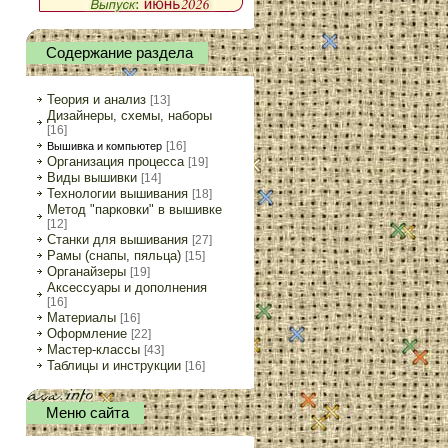
Содержание раздела
Теория и анализ
[13]
Дизайнеры, схемы, наборы
[16]
[16]
Вышивка и компьютер
Организация процесса
[19]
Виды вышивки
[14]
Технологии вышивания
[18]
Метод "парковки" в вышивке
[12]
Станки для вышивания
[27]
Рамы (снапы, пяльца)
[15]
Органайзеры
[19]
Аксессуары и дополнения
[16]
Материалы
[16]
Оформление
[22]
Мастер-классы
[43]
Таблицы и инструкции
[16]
Меню сайта