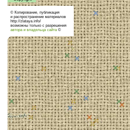
© Копирование, публикация
и распространение материалов
http://zlataya.info/
возможны только с разрешения
автора и владельца сайта
©