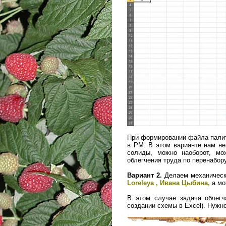
При формировании файла палит
в РМ. В этом варианте нам не
солиды, можно наоборот, мо
облегчения труда по перенабор
Вариант 2.
Делаем механически
Loreleya , Ивана Цыбина,
а мо
В этом случае задача облегч
создании схемы в Excel). Нужн