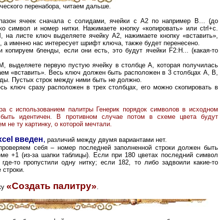
ческого перенабора, читаем дальше.
пазон ячеек сначала с солидами, ячейки с A2 по например B… (до
ко символ и номер нитки. Нажимаете кнопку «копировать» или ctrl+c.
 на листе ключ выделяете ячейку А2, нажимаете кнопку «вставить»,
е, а именно нас интересует шрифт ключа, также будет перенесено.
копируем бленды, если они есть, это будут ячейки F2:H... (какая-то
, выделяете первую пустую ячейку в столбце А, которая получилась
ем «вставить». Весь ключ должен быть расположен в 3 столбцах А, В,
ды. Пустых строк между ними быть не должно.
ь ключ сразу расположен в трех столбцах, его можно скопировать в
ра с использованием палитры Генерик порядок символов в исходном
ыть идентичен. В противном случае потом в схеме цвета будут
 не ту картинку, о которой мечтали.
xcel введен
,
различий между двумя вариантами нет.
 проверяем себя – номер последней заполненной строки должен быть
еме +1 (из-за шапки таблицы). Если при 180 цветах последний символ
где-то пропустили одну нитку; если 182, то либо задвоили какие-то
 строки.
«Создать палитру»
ку
.