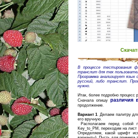
Скачат
В процессе тестирования ф
транслит для тех пользовател
Программа анализирует язык 
русский, либо транслит. Пр
нужно.
Итак, более подробно процесс 
различия 
Сначала опишу
продолжение.
Вариант 1
. Делаем палитру для
его вручную.
Располагаем перед собой пе
Key_to_PM, переходим на лист
Определяем, какой шрифт исп
варианты). Пусть для примера э