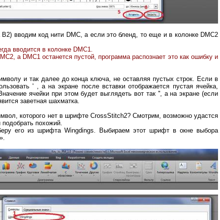
 В2) вводим код нити DMC, а если это бленд, то еще и в колонке DMC2
гда вводится в колонке DMC1.
MC2, а DMC1 останется пустой, программа распознает это как ошибку и
мволу и так далее до конца ключа, не оставляя пустых строк. Если в
льзовать ' , а на экране после вставки отображается пустая ячейка,
Значение ячейки при этом будет выглядеть вот так '', а на экране (если
явится заветная шахматка.
имвол, которого нет в шрифте CrossStitch2? Смотрим, возможно удастся
и подобрать похожий.
 беру его из шрифта Wingdings. Выбираем этот шрифт в окне выбора
».