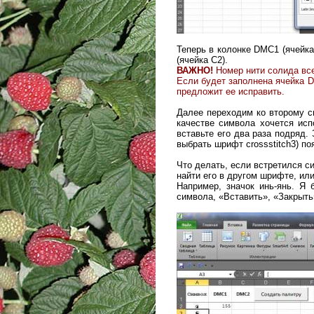
Теперь в колонке DMC1 (ячейка
(ячейка С2).
ВАЖНО!
Номер нити солида все
Если будет заполнена ячейка D
предложит ее исправить.
Далее переходим ко второму си
качестве символа хочется испо
вставьте его два раза подряд. 
выбрать шрифт crossstitch3) по
Что делать, если встретился с
найти его в другом шрифте, ил
Например, значок инь-янь. Я
символа, «Вставить», «Закрыть