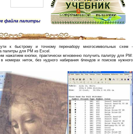
ие файла палитры
ти к быстрому и точному перенабору многосимвольных схем -
а палитры для PM из Excel.
им нажатием кнопки, практически мгновенно получить палитру для PM:
 в номерах ниток, без нудного набирания блендов и поисков нужного