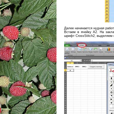
Далее начинается нудная работ
Встаем в ячейку А2. На закл
шрифт CrossStitch2, выделяем 