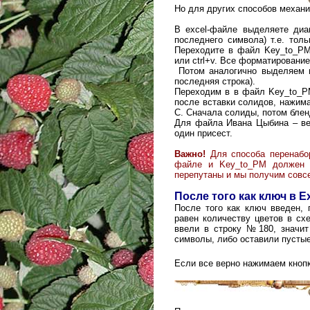
Но для других способов механи
В excel-файле выделяете диа
последнего символа) т.е. толь
Переходите в файл Key_to_PM,
или ctrl+v. Все форматировани
Потом аналогично выделяем и 
последняя строка).
Переходим в в файл Key_to_PM
после вставки солидов, нажима
С. Сначала солиды, потом блен
Для файла Ивана Цыбина – вес
один присест.
Важно!
Для способа перенабо
файле и Key_to_PM должен б
перепутаны и мы получим совсем
После того как ключ в E
После того как ключ введен,
равен количеству цветов в сх
ввели в строку №180, значит 
символы, либо оставили пустые
Если все верно нажимаем кноп