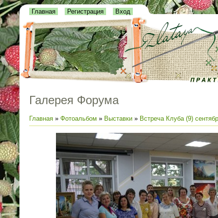
Главная
Регистрация
Вход
Галерея Форума
Главная
»
Фотоальбом
»
Выставки
»
Встреча Клуба (9) сентяб