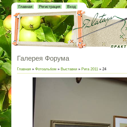
Главная
Регистрация
Вход
Галерея Форума
Главная
»
Фотоальбом
»
Выставки
»
Рига 2011
» 24