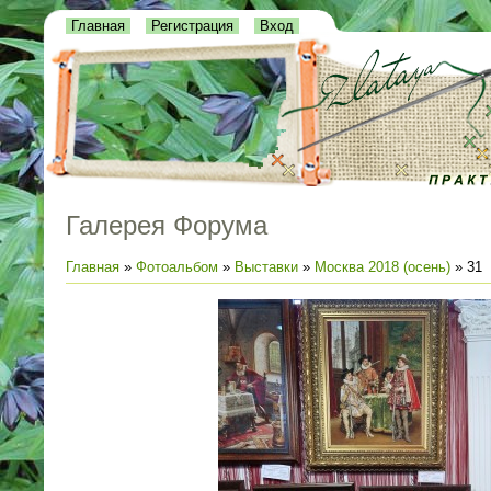
Главная
Регистрация
Вход
Галерея Форума
Главная
»
Фотоальбом
»
Выставки
»
Москва 2018 (осень)
» 31