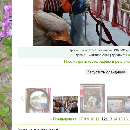
Просмотров
: 1357 |
Размеры
: 1368x912p
Дата
: 01 Октября 2018 |
Добавил
:
zl
Просмотреть фотографию в реально
« Предыдущая
|
7
8
9
10
11
[
12
]
13
14
15
16