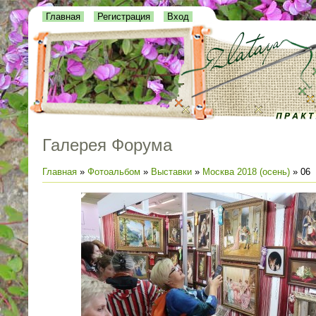
Главная
Регистрация
Вход
Галерея Форума
Главная
»
Фотоальбом
»
Выставки
»
Москва 2018 (осень)
» 06