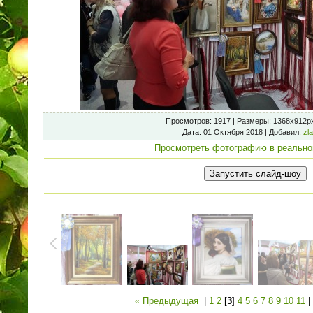
Просмотров
: 1917 |
Размеры
: 1368x912p
Дата
: 01 Октября 2018 |
Добавил
:
zl
Просмотреть фотографию в реально
« Предыдущая
|
1
2
[
3
]
4
5
6
7
8
9
10
11