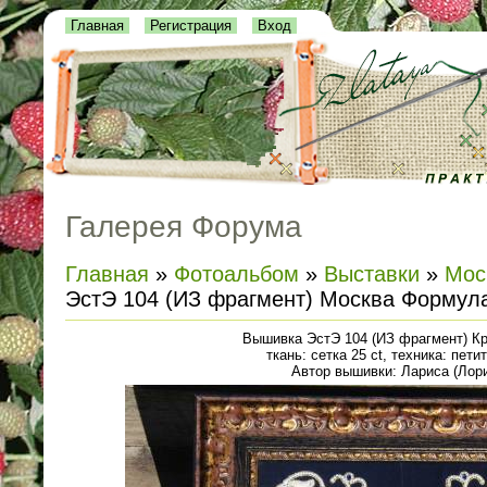
Главная
Регистрация
Вход
Галерея Форума
Главная
»
Фотоальбом
»
Выставки
»
Мос
ЭстЭ 104 (ИЗ фрагмент) Москва Формул
Вышивка ЭстЭ 104 (ИЗ фрагмент) К
ткань: cетка 25 ct, техника: пети
Автор вышивки: Лариса (Лор