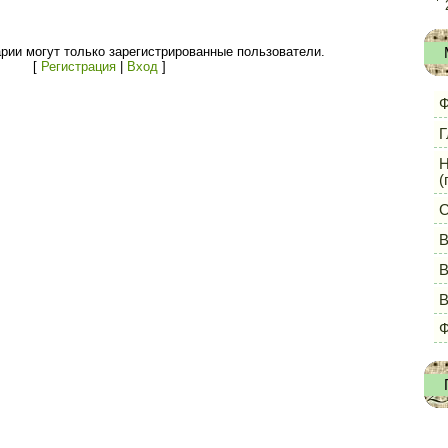
рии могут только зарегистрированные пользователи.
[
Регистрация
|
Вход
]
Ф
Г
Н
(
С
В
В
Ф