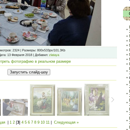
мотров
: 2324 |
Размеры
: 800x533px/101.3Kb
Дата
: 13 Февраля 2018 |
Добавил
:
zlataya
треть фотографию в реальном размере
щая
|
1
2
[
3
]
4
5
6
7
8
9
10
11
|
Следующая »