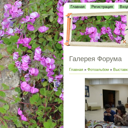
Главная
Регистрация
Вхо
Галерея Форума
Главная
»
Фотоальбом
»
Выставк