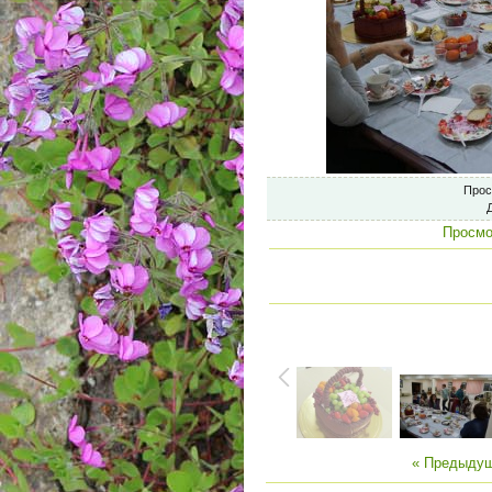
Прос
Просмо
« Предыду