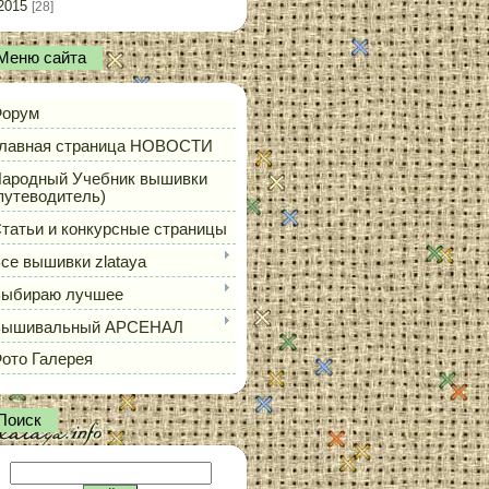
2015
[28]
Меню сайта
орум
лавная страница НОВОСТИ
ародный Учебник вышивки
путеводитель)
татьи и конкурсные страницы
се вышивки zlataya
ыбираю лучшее
Вышивальный АРСЕНАЛ
ото Галерея
Поиск