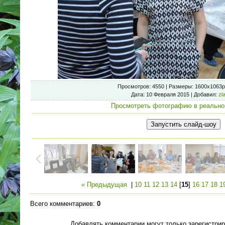
Просмотров
: 4550 |
Размеры
: 1600x1063p
Дата
: 10 Февраля 2015 |
Добавил
:
zl
Просмотреть фотографию в реально
« Предыдущая
|
10
11
12
13
14
[
15
]
16
17
18
1
Всего комментариев
:
0
Добавлять комментарии могут только зарегистри