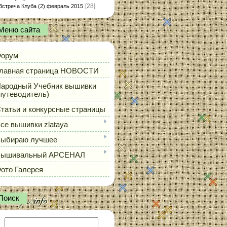
[28]
Встреча Клуба (2) февраль 2015
Меню сайта
орум
лавная страница НОВОСТИ
ародный Учебник вышивки
путеводитель)
татьи и конкурсные страницы
се вышивки zlataya
ыбираю лучшее
Вышивальный АРСЕНАЛ
ото Галерея
Поиск