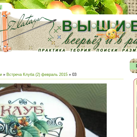
д
и
»
Встреча Клуба (2) февраль 2015
» 03