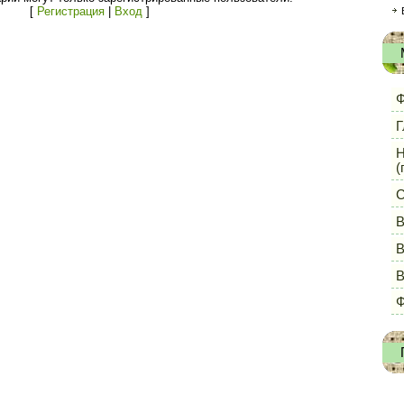
[
Регистрация
|
Вход
]
Ф
Г
Н
(
С
В
В
Ф