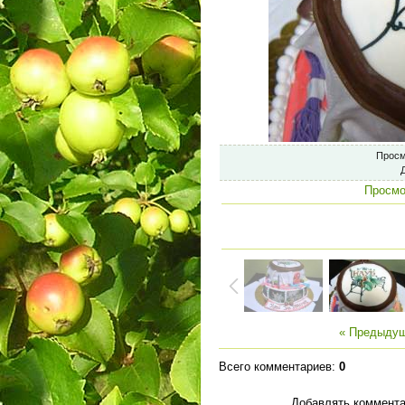
Просм
Просмо
« Предыду
Всего комментариев
:
0
Добавлять коммента