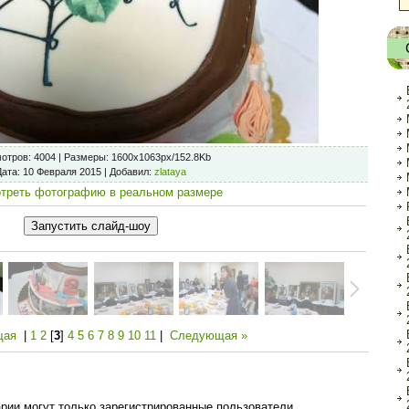
отров
: 4004 |
Размеры
: 1600x1063px/152.8Kb
Дата
: 10 Февраля 2015 |
Добавил
:
zlataya
треть фотографию в реальном размере
щая
|
1
2
[
3
]
4
5
6
7
8
9
10
11
|
Следующая »
рии могут только зарегистрированные пользователи.