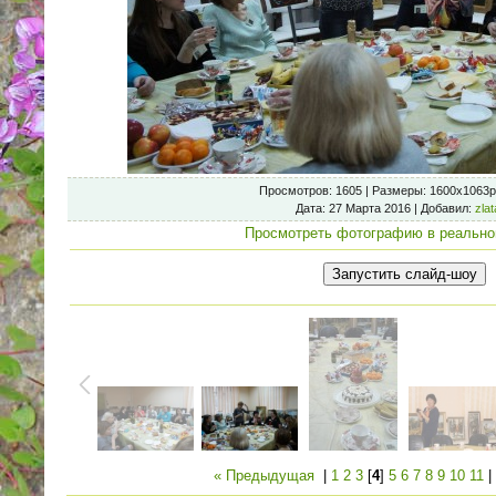
Просмотров
: 1605 |
Размеры
: 1600x1063p
Дата
: 27 Марта 2016 |
Добавил
:
zla
Просмотреть фотографию в реально
« Предыдущая
|
1
2
3
[
4
]
5
6
7
8
9
10
11