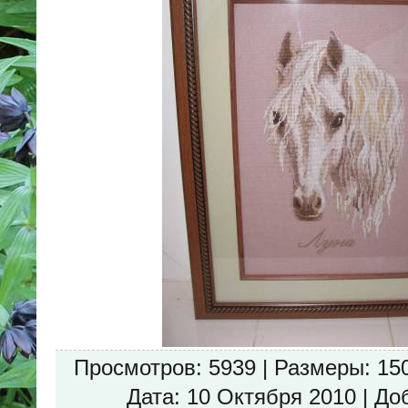
Просмотров
: 5939 |
Размеры
: 15
Дата
: 10 Октября 2010 |
До