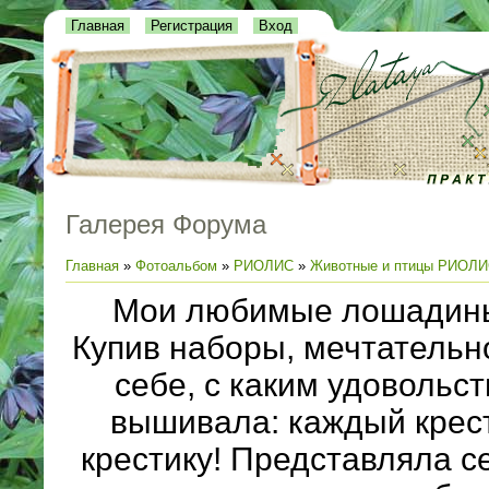
Главная
Регистрация
Вход
Галерея Форума
Главная
»
Фотоальбом
»
РИОЛИС
»
Животные и птицы РИОЛ
Мои любимые лошадины
Купив наборы, мечтательн
себе, с каким удовольст
вышивала: каждый крести
крестику! Представляла се