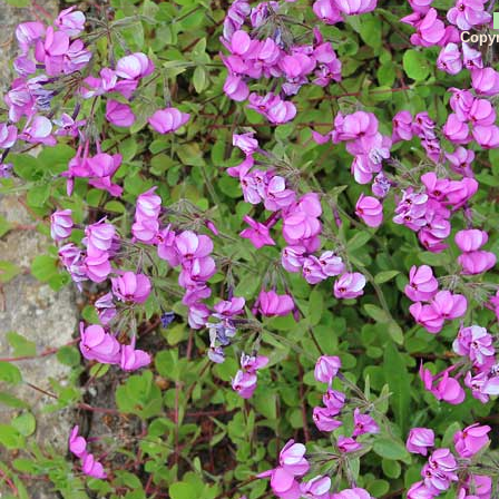
Copyr