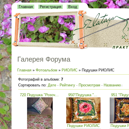
Главная
Регистрация
Вход
Галерея Форума
Главная
»
Фотоальбом
»
РИОЛИС
» Подушки РИОЛИС
Фотографий в альбоме
:
7
Сортировать по
:
Дате
·
Рейтингу
·
Просмотрам
·
Названию
720 Подушка "Розоч...
950"Подушка "...
951 "Подуш
Подушки РИОЛИС
Подушки