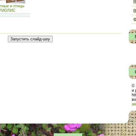
В
тные и птицы
РИОЛИС
Ф
© 
и 
ht
во
ав