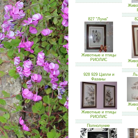
Живо
827 "Луна"
8
Животные и птицы
РИОЛИС
Живо
928 929 Цапли и
Ль
Фазаны
Живо
Животные и птицы
РИОЛИС
Полнолуние