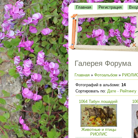
Главная
Регистрация
Вхо
Галерея Форума
Главная
»
Фотоальбом
»
РИОЛИ
Фотографий в альбоме
:
14
Сортировать по
:
Дате
·
Рейтингу
1064 Табун лошадей
10
Животные и птицы
РИОЛИС