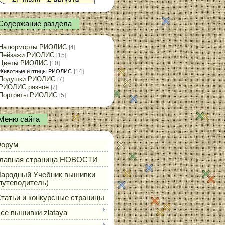
Содержание раздела
Натюрморты РИОЛИС
[4]
Пейзажи РИОЛИС
[15]
Цветы РИОЛИС
[10]
[14]
Животные и птицы РИОЛИС
Подушки РИОЛИС
[7]
РИОЛИС разное
[7]
Портреты РИОЛИС
[5]
Меню сайта
орум
лавная страница НОВОСТИ
ародный Учебник вышивки
путеводитель)
татьи и конкурсные страницы
се вышивки zlataya