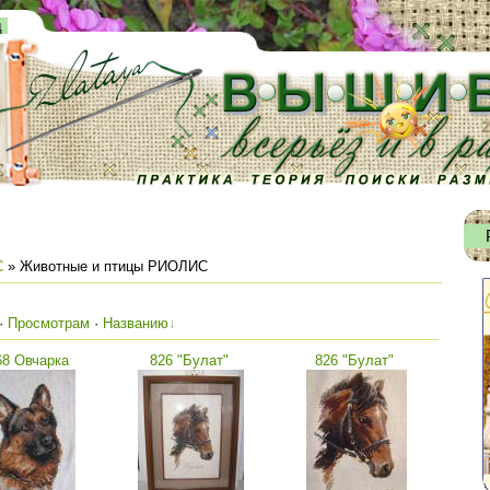
д
С
» Животные и птицы РИОЛИС
·
Просмотрам
·
Названию
68 Овчарка
826 "Булат"
826 "Булат"