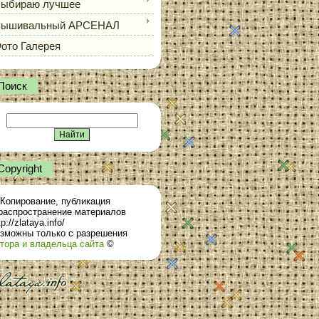
ыбираю лучшее
Вышивальный АРСЕНАЛ
ото Галерея
Поиск
Сopyright
Копирование, публикация
распространение материалов
tp://zlataya.info/
зможны только с разрешения
тора и владельца сайта
©