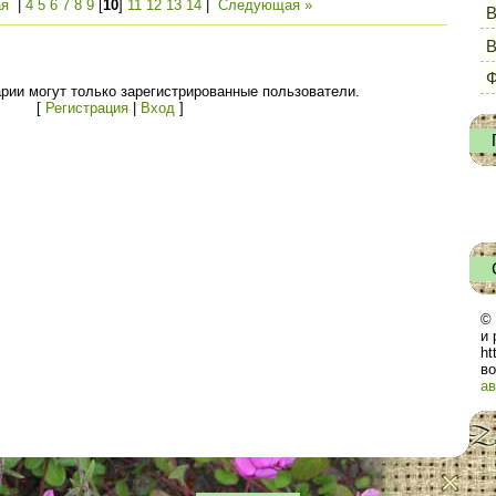
я
|
4
5
6
7
8
9
[
10
]
11
12
13
14
|
Следующая »
В
Ф
рии могут только зарегистрированные пользователи.
[
Регистрация
|
Вход
]
© 
и 
ht
во
ав