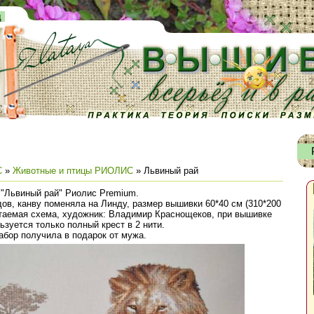
д
С
»
Животные и птицы РИОЛИС
» Львиный рай
"Львиный рай" Риолис Premium.
дов, канву поменяла на Линду, размер вышивки 60*40 см (310*200
итаемая схема, художник: Владимир Краснощеков, при вышивке
ьзуется только полный крест в 2 нити.
абор получила в подарок от мужа.