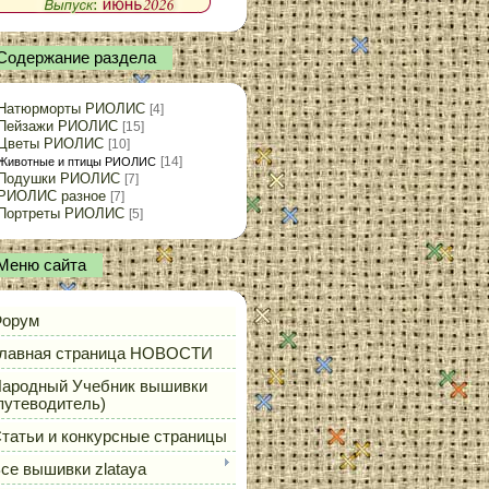
Содержание раздела
Натюрморты РИОЛИС
[4]
Пейзажи РИОЛИС
[15]
Цветы РИОЛИС
[10]
[14]
Животные и птицы РИОЛИС
Подушки РИОЛИС
[7]
РИОЛИС разное
[7]
Портреты РИОЛИС
[5]
Меню сайта
орум
лавная страница НОВОСТИ
ародный Учебник вышивки
путеводитель)
татьи и конкурсные страницы
се вышивки zlataya