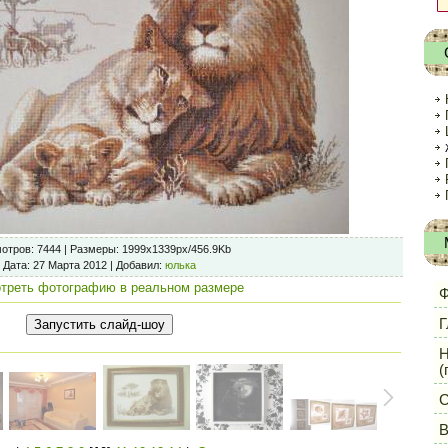
отров
: 7444 |
Размеры
: 1999x1339px/456.9Kb
Дата
: 27 Марта 2012 |
Добавил
:
юлька
треть фотографию в реальном размере
Ф
Г
Н
(
С
В