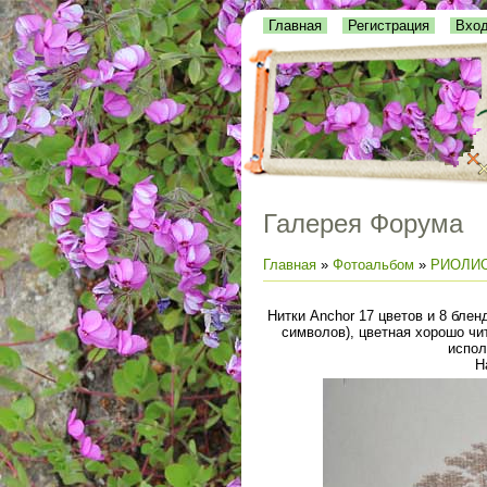
Главная
Регистрация
Вхо
Галерея Форума
Главная
»
Фотоальбом
»
РИОЛИ
Нитки Anchor 17 цветов и 8 блен
символов), цветная хорошо ч
испол
Н