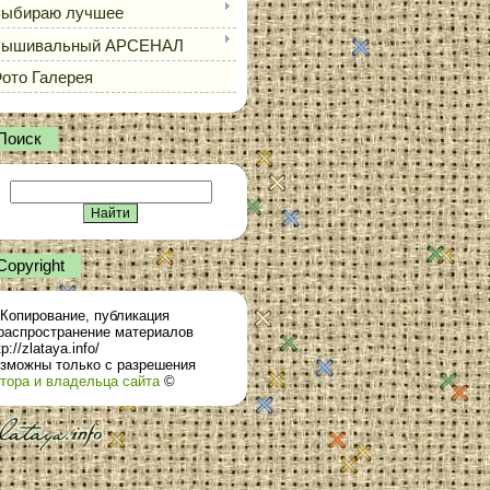
ыбираю лучшее
Вышивальный АРСЕНАЛ
ото Галерея
Поиск
Сopyright
Копирование, публикация
распространение материалов
tp://zlataya.info/
зможны только с разрешения
тора и владельца сайта
©