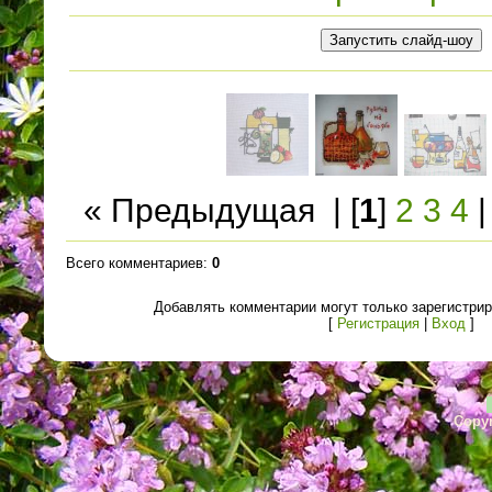
« Предыдущая
| [
1
]
2
3
4
Всего комментариев
:
0
Добавлять комментарии могут только зарегистри
[
Регистрация
|
Вход
]
Copyr