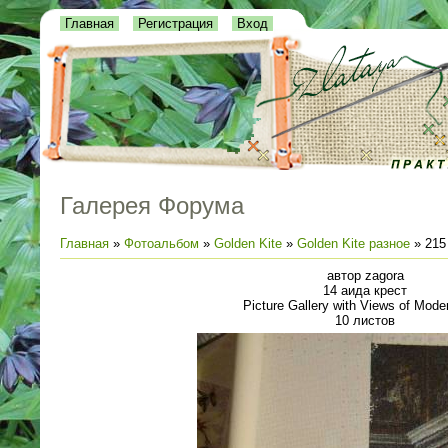
Главная
Регистрация
Вход
Галерея Форума
Главная
»
Фотоальбом
»
Golden Kite
»
Golden Kite разное
» 215 
автор zagora
14 аида крест
Picture Gallery with Views of Mod
10 листов