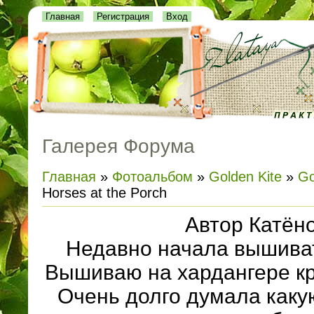
Главная
Регистрация
Вход
Галерея Форума
Главная
»
Фотоальбом
»
Golden Kite
»
Go
Horses at the Porch
Автор Катён
Недавно начала вышиват
Вышиваю на хардангере кр
Очень долго думала каку