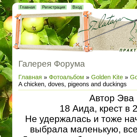
Главная
Регистрация
Вход
Галерея Форума
Главная
»
Фотоальбом
»
Golden Kite
»
Go
A chicken, doves, pigeons and duckings
Автор Эва
18 Аида, крест в 
Не удержалась и тоже на
выбрала маленькую, все