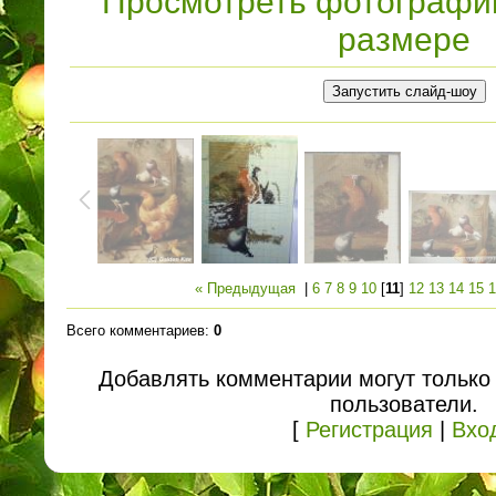
Просмотреть фотографи
размере
« Предыдущая
|
6
7
8
9
10
[
11
]
12
13
14
15
1
Всего комментариев
:
0
Добавлять комментарии могут только
пользователи.
[
Регистрация
|
Вхо