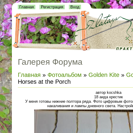
Главная
Регистрация
Вход
Галерея Форума
Главная
»
Фотоальбом
»
Golden Kite
»
Go
Horses at the Porch
автор kocshka
18 аида крестик
У меня готовы нижние полтора ряда. Фото цифровым фот
накаливания и лампы дневного света. Настройк