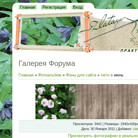
Главная
Регистрация
Вход
Галерея Форума
Главная
»
Фотоальбом
»
Фоны для сайта
»
лето
» июнь
Просмотров
: 3441 |
Размеры
: 1840x420p
Дата
: 30 Января 2011 |
Добавил
:
zla
Просмотреть фотографию в реально