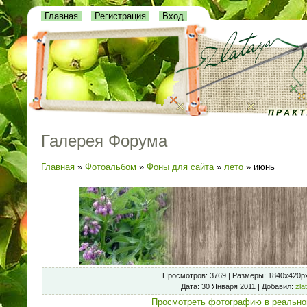
Главная
Регистрация
Вход
Галерея Форума
Главная
»
Фотоальбом
»
Фоны для сайта
»
лето
» июнь
Просмотров
: 3769 |
Размеры
: 1840x420p
Дата
: 30 Января 2011 |
Добавил
:
zla
Просмотреть фотографию в реально