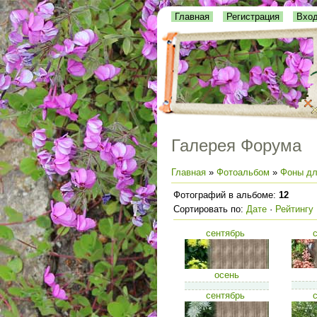
Главная
Регистрация
Вхо
Галерея Форума
Главная
»
Фотоальбом
»
Фоны дл
Фотографий в альбоме
:
12
Сортировать по
:
Дате
·
Рейтингу
сентябрь
осень
сентябрь