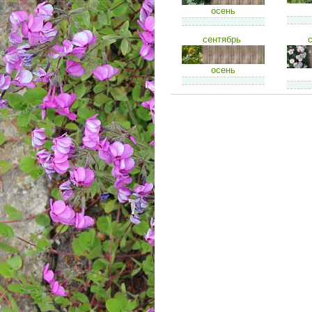
осень
сентябрь
осень