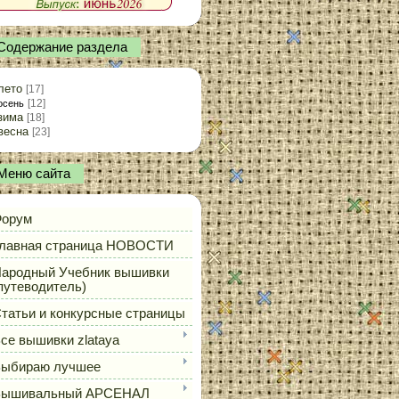
Содержание раздела
лето
[17]
[12]
осень
зима
[18]
весна
[23]
Меню сайта
орум
лавная страница НОВОСТИ
ародный Учебник вышивки
путеводитель)
татьи и конкурсные страницы
се вышивки zlataya
ыбираю лучшее
Вышивальный АРСЕНАЛ