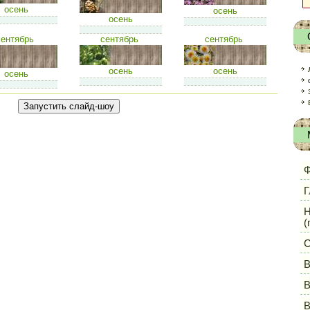
осень
осень
осень
сентябрь
сентябрь
сентябрь
осень
осень
осень
Ф
Г
Н
(
С
В
В