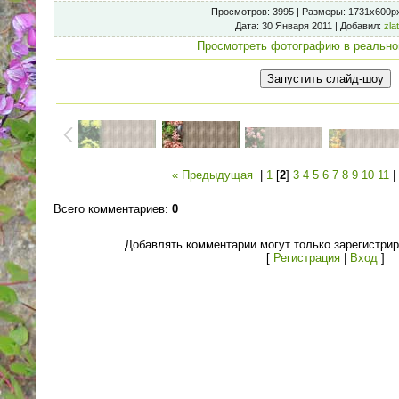
Просмотров
: 3995 |
Размеры
: 1731x600p
Дата
: 30 Января 2011 |
Добавил
:
zla
Просмотреть фотографию в реально
« Предыдущая
|
1
[
2
]
3
4
5
6
7
8
9
10
11
Всего комментариев
:
0
Добавлять комментарии могут только зарегистри
[
Регистрация
|
Вход
]