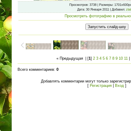
Просмотров
: 3738 |
Размеры
: 1701x600p
Дата
: 30 Января 2011 |
Добавил
:
zla
Просмотреть фотографию в реально
« Предыдущая
| [
1
]
2
3
4
5
6
7
8
9
10
11
Всего комментариев
:
0
Добавлять комментарии могут только зарегистри
[
Регистрация
|
Вход
]