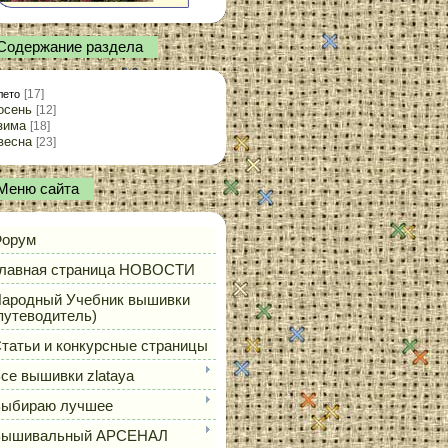
Содержание раздела
[17]
лето
осень
[12]
зима
[18]
весна
[23]
Меню сайта
орум
лавная страница НОВОСТИ
ародный Учебник вышивки
путеводитель)
татьи и конкурсные страницы
се вышивки zlataya
ыбираю лучшее
Вышивальный АРСЕНАЛ