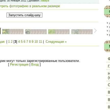
Дата
: 30 Января 2011 |
Добавил
:
zlataya
треть фотографию в реальном размере
щая
|
1
2
[
3
]
4
5
6
7
8
9
10
11
|
Следующая »
Ф
рии могут только зарегистрированные пользователи.
[
Регистрация
|
Вход
]
Г
Н
(
С
В
В