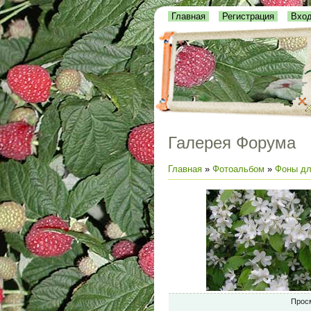
Главная
Регистрация
Вхо
Галерея Форума
Главная
»
Фотоальбом
»
Фоны дл
Прос