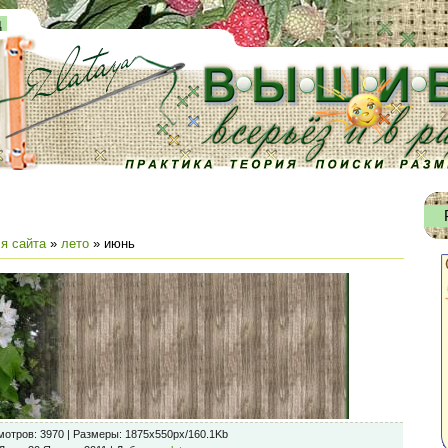
д
я сайта
»
лето
» июнь
мотров
: 3970 |
Размеры
: 1875x550px/160.1Kb