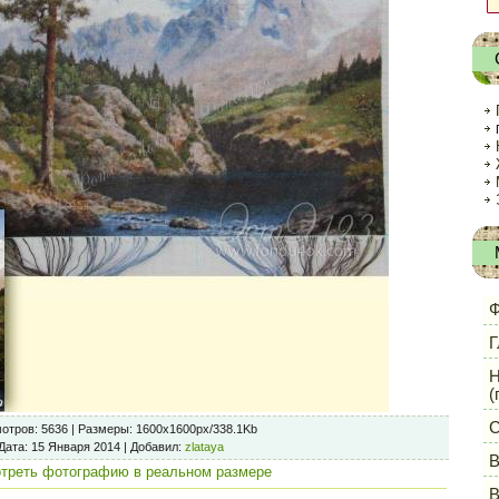
Ф
Г
Н
(
С
отров
: 5636 |
Размеры
: 1600x1600px/338.1Kb
Дата
: 15 Января 2014 |
Добавил
:
zlataya
В
треть фотографию в реальном размере
В