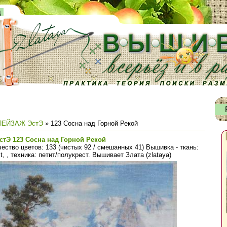
д
ПЕЙЗАЖ ЭстЭ
» 123 Сосна над Горной Рекой
стЭ 123 Сосна над Горной Рекой
ество цветов: 133 (чистых 92 / смешанных 41) Вышивка - ткань:
, , техника: петит/полукрест. Вышивает Злата (zlataya)