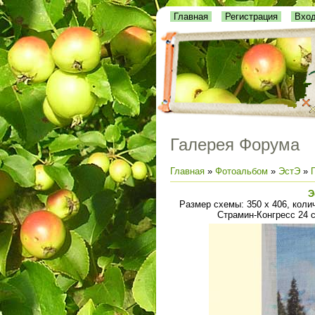
Главная
Регистрация
Вхо
Галерея Форума
Главная
»
Фотоальбом
»
ЭстЭ
»
Э
Размер схемы: 350 х 406, колич
Страмин-Конгресс 24 ct