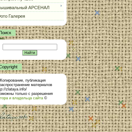
Вышивальный АРСЕНАЛ
ото Галерея
Поиск
Сopyright
Копирование, публикация
распространение материалов
tp://zlataya.info/
зможны только с разрешения
тора и владельца сайта
©