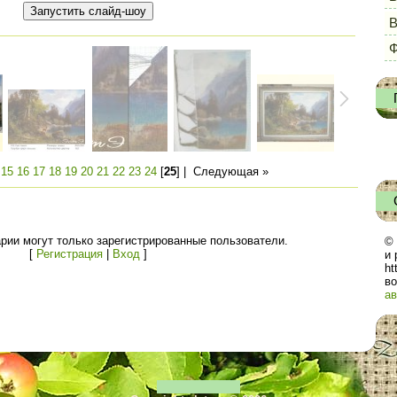
Ф
|
15
16
17
18
19
20
21
22
23
24
[
25
] |
Следующая »
рии могут только зарегистрированные пользователи.
© 
[
Регистрация
|
Вход
]
и 
ht
во
ав