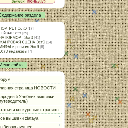
Содержание раздела
ПОРТРЕТ ЭстЭ
[17]
[25]
ПЕЙЗАЖ ЭстЭ
НАТЮРМОРТ ЭстЭ
[41]
ЖАНРОВАЯ СЦЕНА ЭстЭ
[14]
МИФЫ и религия ЭстЭ
[5]
ЭстЭ индзаказы
[7]
Меню сайта
орум
лавная страница НОВОСТИ
ародный Учебник вышивки
путеводитель)
татьи и конкурсные страницы
се вышивки zlataya
ыбираю лучшее