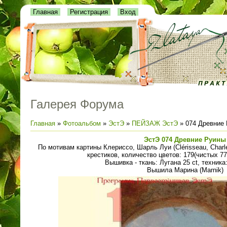
Главная
Регистрация
Вход
Галерея Форума
Главная
»
Фотоальбом
»
ЭстЭ
»
ПЕЙЗАЖ ЭстЭ
» 074 Древние
ЭстЭ 074 Древние Руины
По мотивам картины Клериссо, Шарль Луи (Clérisseau, Charl
крестиков, количество цветов: 179(чистых 7
Вышивка - ткань: Лугана 25 ct, техника
Вышила Марина (Marnik)