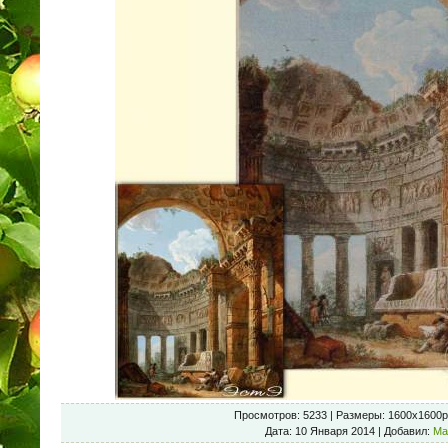
Просмотров
: 5233 |
Размеры
: 1600x1600p
Дата
: 10 Января 2014 |
Добавил
:
Ma