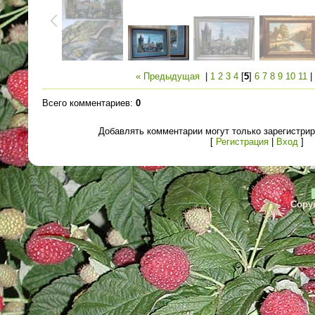
« Предыдущая
|
1
2
3
4
[
5
]
6
7
8
9
10
11
Всего комментариев
:
0
Добавлять комментарии могут только зарегистри
[
Регистрация
|
Вход
]
Copyr