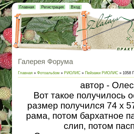
Главная
Регистрация
Вход
Галерея Форума
Главная
»
Фотоальбом
»
РИОЛИС
»
Пейзажи РИОЛИС
» 1058 
автор - Олес
Вот такое получилось 
размер получился 74 х 5
рама, потом бархатное па
слип, потом пасп