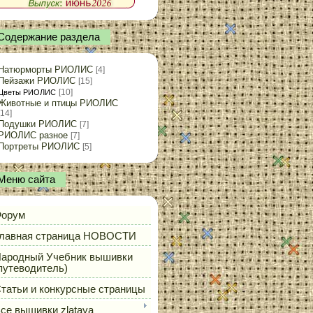
Содержание раздела
Натюрморты РИОЛИС
[4]
Пейзажи РИОЛИС
[15]
[10]
Цветы РИОЛИС
Животные и птицы РИОЛИС
[14]
Подушки РИОЛИС
[7]
РИОЛИС разное
[7]
Портреты РИОЛИС
[5]
Меню сайта
орум
лавная страница НОВОСТИ
ародный Учебник вышивки
путеводитель)
татьи и конкурсные страницы
се вышивки zlataya