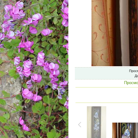
Прос
Д
Просмо