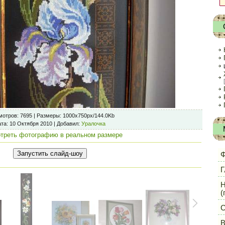
мотров
: 7695 |
Размеры
: 1000x750px/144.0Kb
ата
: 10 Октября 2010 |
Добавил
:
Уралочка
треть фотографию в реальном размере
Ф
Г
Н
(
С
В