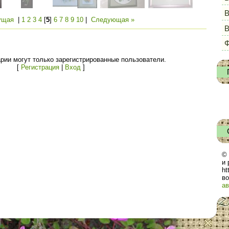
В
ущая
|
1
2
3
4
[
5
]
6
7
8
9
10
|
Следующая »
Ф
рии могут только зарегистрированные пользователи.
[
Регистрация
|
Вход
]
© 
и 
ht
во
ав