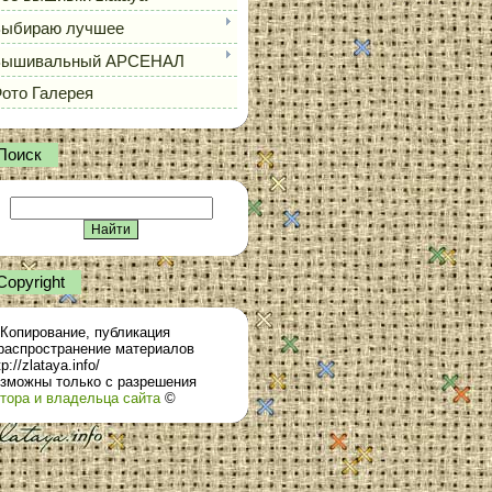
ыбираю лучшее
Вышивальный АРСЕНАЛ
ото Галерея
Поиск
Сopyright
Копирование, публикация
распространение материалов
tp://zlataya.info/
зможны только с разрешения
тора и владельца сайта
©