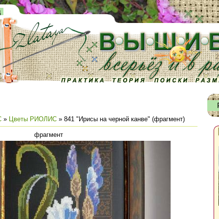
д
С
»
Цветы РИОЛИС
» 841 "Ирисы на черной канве" (фрагмент)
фрагмент