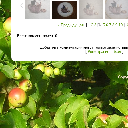
« Предыдущая
|
1
2
3
[
4
]
5
6
7
8
9
10
|
Всего комментариев
:
0
Добавлять комментарии могут только зарегистри
[
Регистрация
|
Вход
]
Copyr