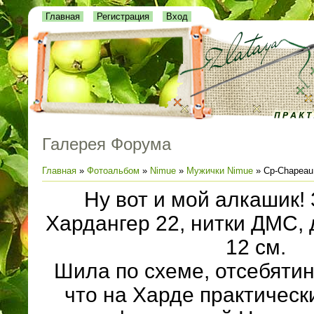
Главная
Регистрация
Вход
Галерея Форума
Главная
»
Фотоальбом
»
Nimue
»
Мужички Nimue
» Cp-Chapeau 
Ну вот и мой алкашик! 
Хардангер 22, нитки ДМС,
12 см.
Шила по схеме, отсебятин
что на Харде практичес