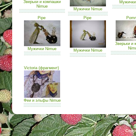
Зверьки и компашки
Мужички
Nimue
Мужички Nimue
Pipe
Pipe
Pom
Зверьки и 
Nim
Мужички Nimue
Мужички Nimue
Victoria (фрагмент)
Феи и эльфы Nimue
Copyr