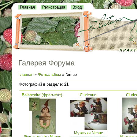
Главная
Регистрация
Вход
Галерея Форума
Главная
»
Фотоальбом
» Nimue
Фотографий в разделе
:
21
Balançoire (фрагмент)
Cluricaun
Cluric
Мужички Nimue
Феи и эльфы Nimue
Мужички