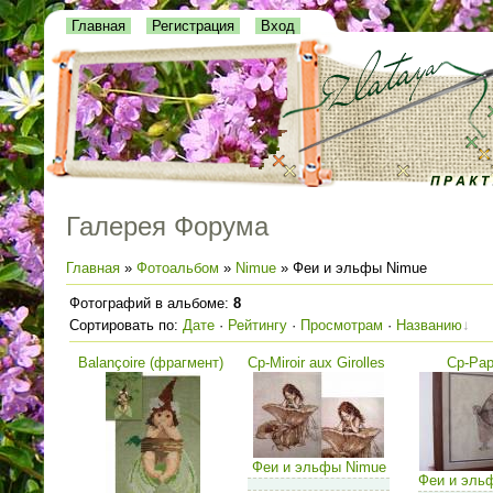
Главная
Регистрация
Вход
Галерея Форума
Главная
»
Фотоальбом
»
Nimue
» Феи и эльфы Nimue
Фотографий в альбоме
:
8
Сортировать по
:
Дате
·
Рейтингу
·
Просмотрам
·
Названию
Balançoire (фрагмент)
Cp-Miroir aux Girolles
Cp-Papi
Феи и эльфы Nimue
Феи и эль