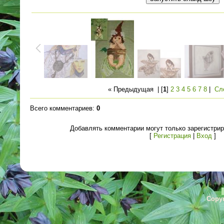
« Предыдущая
| [
1
]
2
3
4
5
6
7
8
|
Сл
Всего комментариев
:
0
Добавлять комментарии могут только зарегистри
[
Регистрация
|
Вход
]
Copyr