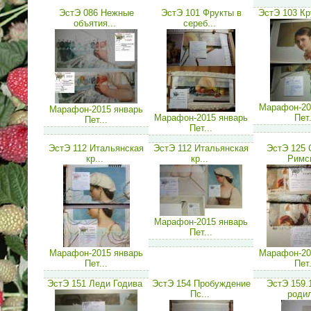
ЭстЭ 086 Нежные
ЭстЭ 101 Фрукты в
ЭстЭ 103 К
объятия...
сереб...
Марафон-20
Марафон-2015 январь
Марафон-2015 январь
Пет.
Пет...
Пет...
ЭстЭ 112 Итальянская
ЭстЭ 112 Итальянская
ЭстЭ 125 
кр...
кр...
Римск
Марафон-2015 январь
Пет...
Марафон-2015 январь
Марафон-20
Пет...
Пет.
ЭстЭ 151 Леди Годива
ЭстЭ 154 Пробуждение
ЭстЭ 159.
Пс...
родил