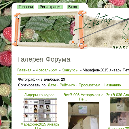
Главная
Регистрация
Вход
Галерея Форума
Главная
»
Фотоальбом
»
Конкурсы
» Марафон-2015 январь Пет
Фотографий в альбоме
:
29
Сортировать по
:
Дате
·
Рейтингу
·
Просмотрам
·
Названию
Лидеры конкурса
ЭстЭ 003 Натюрморт с
ЭстЭ 036 Ал
Пе...
Марафон-2015 январь
Пет...
Марафон-20