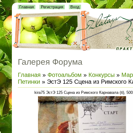
Главная
Регистрация
Вход
Галерея Форума
Главная
»
Фотоальбом
»
Конкурсы
»
Мар
Петинки
» ЭстЭ 125 Сцена из Римского К
kira75 ЭстЭ 125 Сцена из Римского Карнавала (б), 500