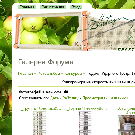
Главная
Регистрация
Вход
Галерея Форума
Главная
»
Фотоальбом
»
Конкурсы
» Неделя Ударного Труда 17
Конкурс-игра на скорость вышивания д
Фотографий в альбоме
:
40
Сортировать по
:
Дате
·
Рейтингу
·
Просмотрам
·
Названию
_Группа "Крестики&...
_Группа "Петинки&q...
ЭстЭ (инд
&quo.