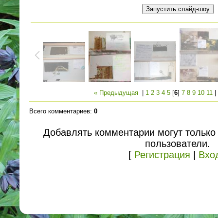
« Предыдущая
|
1
2
3
4
5
[
6
]
7
8
9
10
11
Всего комментариев
:
0
Добавлять комментарии могут только
пользователи.
[
Регистрация
|
Вхо