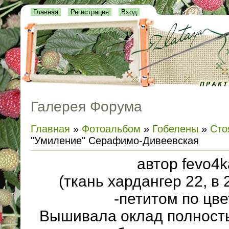
Главная
Регистрация
Вход
Галерея Форума
Главная
»
Фотоальбом
»
Гобелены
»
Сто
"Умиление" Серафимо-Дивеевская
автор fevo4k
(ткань хардангер 22, в
-петитом по цве
Вышивала оклад полност