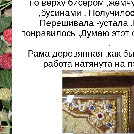
по верху бисером ,жемч
,бусинами . Получило
Перешивала -устала 
понравилось .Думаю этот 
.
Рама деревянная ,как б
,работа натянута на п