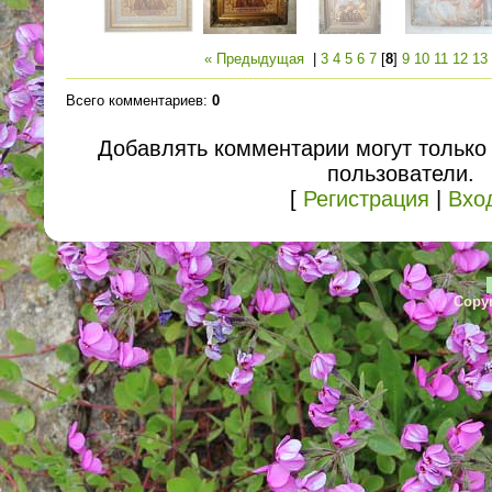
« Предыдущая
|
3
4
5
6
7
[
8
]
9
10
11
12
13
Всего комментариев
:
0
Добавлять комментарии могут только
пользователи.
[
Регистрация
|
Вхо
Copyr